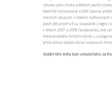
sklonku jeho života a během jejichž vzniku
Kateřině Horovitzové a Ditě Saxové, přibl
mezních situacích. V dalších rozhovorech 
jejich děti Josef a Eva, souputník z lágru i
v letech 2007 a 2008 časopisecky, jiné vzn
kniha protkána četnými úryvky z Lustigova 
před očima skládá obraz osobnosti Arnošt
Vydání této knihy bylo uskutečněno za fin