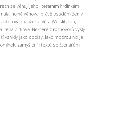
rech se věnují jeho literárním hrdinkám
 z mála, hojně věnoval právě osudům žen v
a autorova manželka Věra Weislitzová,
orka Irena Zítková. Některé z rozhovorů vyšly
í vznikly jako dopisy. Jako modrou nití je
vzpomínek, zamyšlení i textů se čtenářům