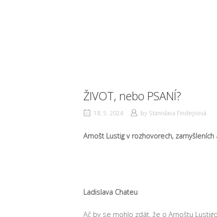
ŽIVOT, nebo PSANÍ?
18. 5. 2024
by
Stanislava Findejsová
Arnošt Lustig v rozhovorech, zamyšleních a
Ladislava Chateu
Ač by se mohlo zdát, že o Arnoštu Lustigo