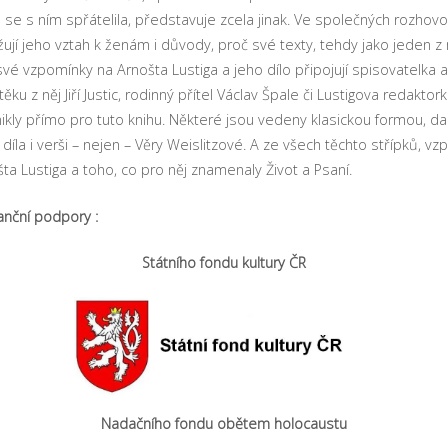
 se s ním spřátelila, představuje zcela jinak. Ve společných rozhovo
ižují jeho vztah k ženám i důvody, proč své texty, tehdy jako jeden
své vzpomínky na Arnošta Lustiga a jeho dílo připojují spisovatelka 
 útěku z něj Jiří Justic, rodinný přítel Václav Špale či Lustigova redakt
ikly přímo pro tuto knihu. Některé jsou vedeny klasickou formou, dalš
díla i verši – nejen – Věry Weislitzové. A ze všech těchto střípků, 
a Lustiga a toho, co pro něj znamenaly Život a Psaní.
anční podpory :
Státního fondu kultury ČR
Nadačního fondu obětem holocaustu